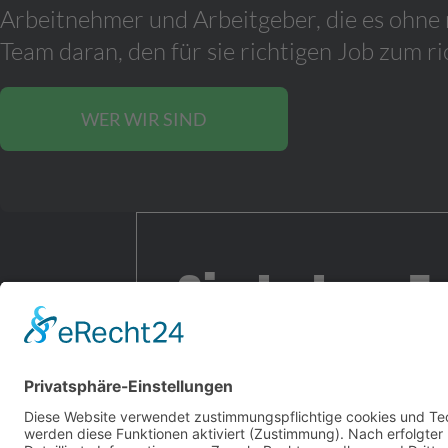
Arbeitnehmer und Arbeitgeber, die es ohne 
Team daran, den für sie richtigen Job zum ri
WER WIR SIND
Sie haben F
Wir helfen g