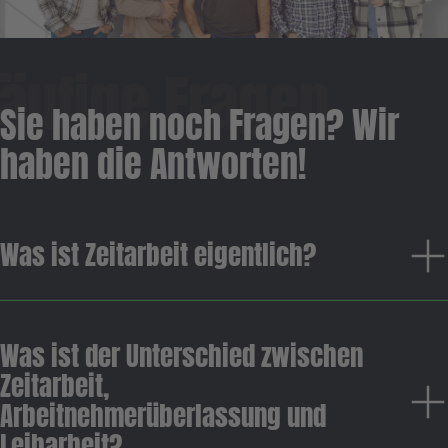
Sie haben noch Fragen? Wir
haben die Antworten!
Was ist Zeitarbeit eigentlich?
Zeitarbeit ist ein flexibles Arbeitsmodell, das
Was ist der Unterschied zwischen
Unternehmen dabei unterstützt, temporären
Zeitarbeit,
Personalbedarf zu decken. Bei der Zeitarbeit
wird ein Mitarbeiter von einem
Arbeitnehmerüberlassung und
Personaldienstleister angestellt und an ein
Leiharbeit?